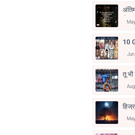
अंति
Asp
May
10 G
Jun
तू भी
Aug
हिज्र
May