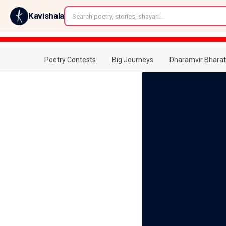
←
Kavishala
Poetry Contests
Big Journeys
Dharamvir Bharat