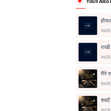
You'll Also 
हौसला
ItsCR
राखी
ItsCR
मैंने
ItsCR
शब्दो
ItsCR