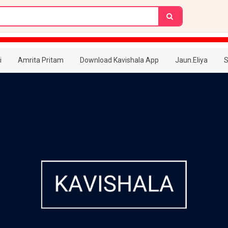
i
Amrita Pritam
Download Kavishala App
Jaun.Eliya
S