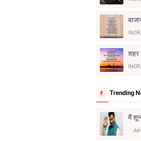
बाजा
ItsCR
शहर
ItsCR
Trending 
मैं शू
Jun