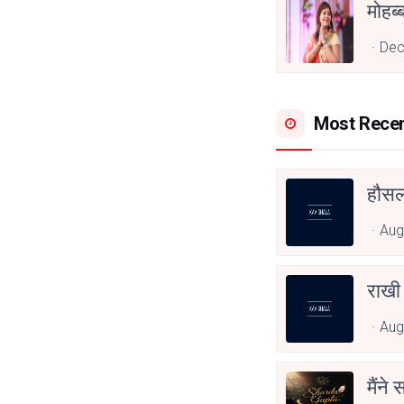
Dec
Most Rece
हौसला
Aug
राखी
Aug
मैंने