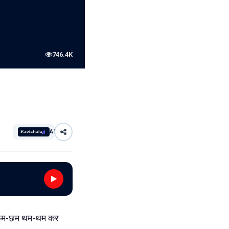
746.4K
AI
!! छम-छम थम-थम कर