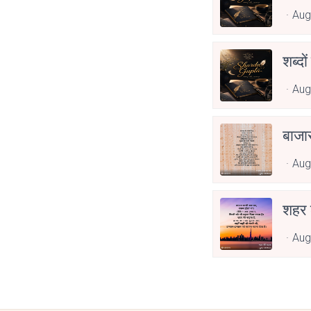
Aug
शब्दो
Aug
बाजा
Aug
शहर
Aug