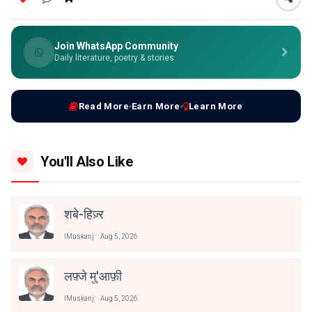
Join WhatsApp Community
Daily literature, poetry & stories
Read More
Earn More
Learn More
You'll Also Like
शबे-हिज़्र
IMuskanj
Aug 5, 2026
लफ़्जे मु'आफ़ी
IMuskanj
Aug 5, 2026