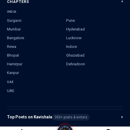
CHAPTERS
INDIA
Gurgaon
Pune
Mumbai
Hyderabad
Bangalore
Lucknow
Rewa
Indore
Bhopal
Ghaziabad
Hamirpur
Dehradoon
Kanpur
UAE
UAE
Top Poets on Kavishala
▾
300+ poets & writers