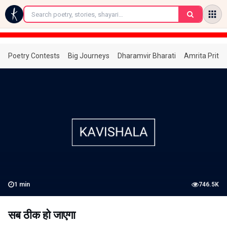
←
Poetry Contests
Big Journeys
Dharamvir Bharati
Amrita Prita
1
min
746.5K
सब ठीक हो जाएगा