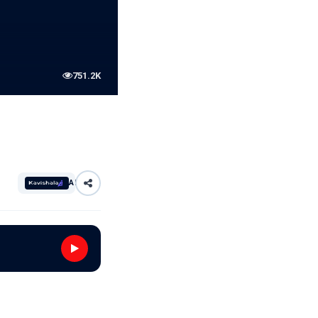
751.2K
AI