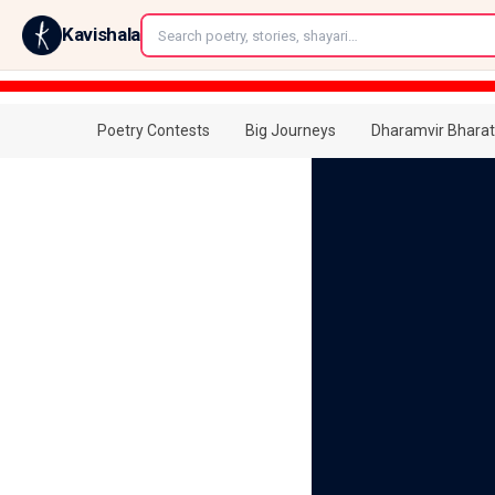
←
Kavishala
Poetry Contests
Big Journeys
Dharamvir Bharat