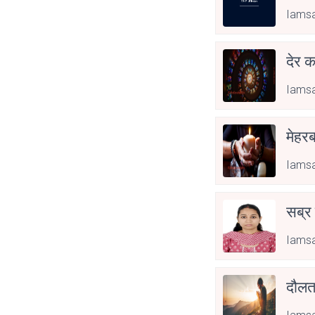
Iamsa
देर क
Iamsa
मेहरब
Iamsa
सब्र
Iamsa
दौल