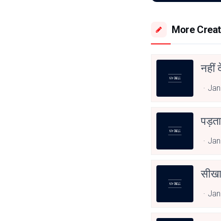
More Creat
नहीं 
Jan
पड़ता 
Jan
सीख
Jan