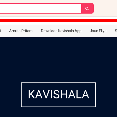
i
Amrita Pritam
Download Kavishala App
Jaun.Eliya
S