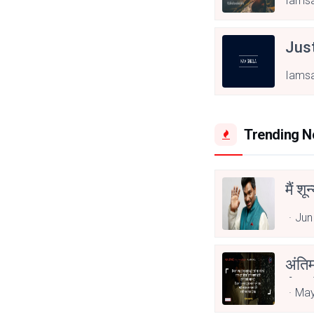
Iamsa
Jus
Iamsa
Trending 
मैं शू
Jun
अंति
Asp
May