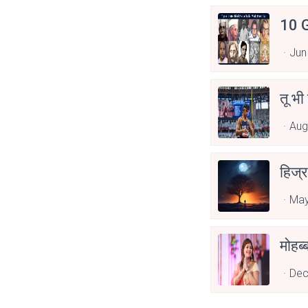
10 G
Jun
तू भी
Aug
हिज्र
May
Dec