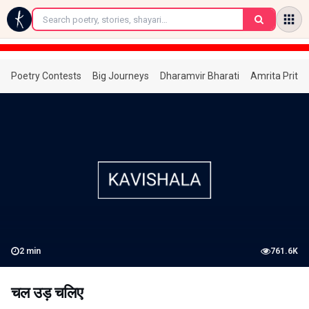
←
Poetry Contests
Big Journeys
Dharamvir Bharati
Amrita Prita
2
min
761.6K
चल उड़ चलिए