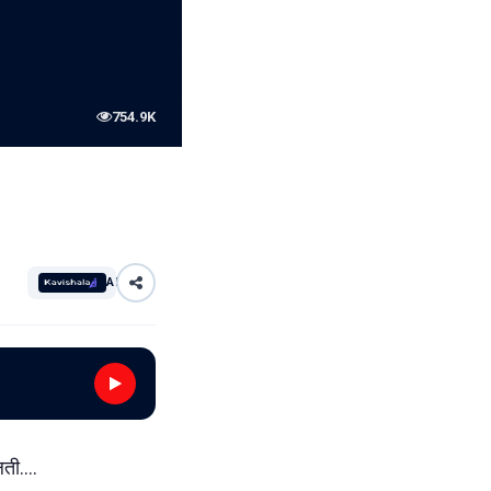
754.9K
AI
लती....