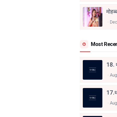
Dec
Most Rece
18. थ
Aug
17.थ
Aug