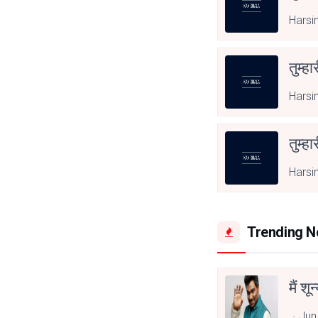
Hars
तुम्हा
Hars
तुम्हा
Hars
Trending 
मैं शू
Jun