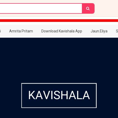
i
Amrita Pritam
Download Kavishala App
Jaun.Eliya
S