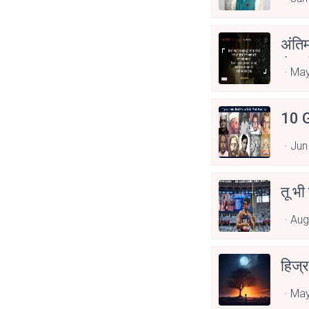
अंति
Asp
May
10 G
Jun
तू भी
Aug
हिज्र
May