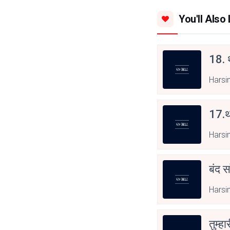
You'll Also 
18. थ
Hars
17.थ
Hars
बंद स
Hars
तुम्हा