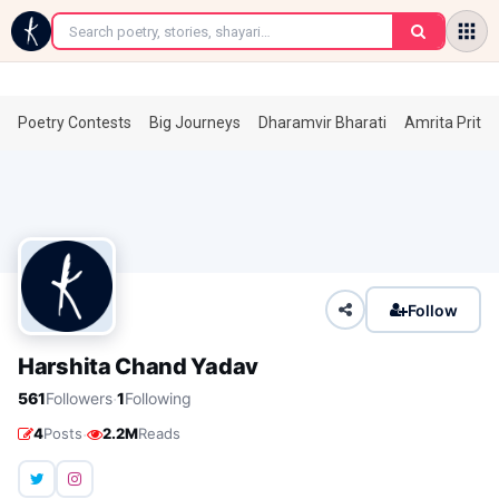
←
Poetry Contests
Big Journeys
Dharamvir Bharati
Amrita Prita
Follow
Harshita Chand Yadav
·
561
Followers
1
Following
·
4
Posts
2.2M
Reads