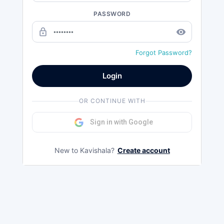
PASSWORD
lock_outline
remove_red_eye
Forgot Password?
Login
OR CONTINUE WITH
Sign in with Google
New to Kavishala?
Create account