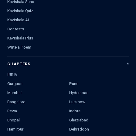
Kavishala Suno
Kavishala Quiz
Kavishala AI
Contests
Kavishala Plus
Write a Poem
CHAPTERS
INDIA
Gurgaon
Pune
Mumbai
Hyderabad
Bangalore
Lucknow
Rewa
Indore
Bhopal
Ghaziabad
Hamirpur
Dehradoon