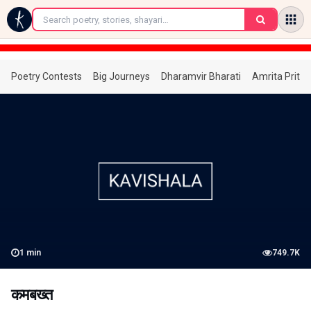
←
Poetry Contests
Big Journeys
Dharamvir Bharati
Amrita Prita
1
min
749.7K
कमबख्त