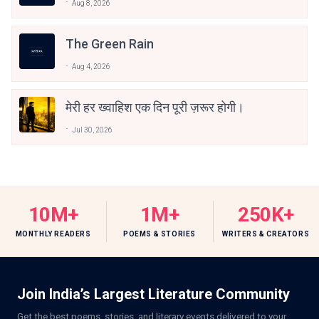
Aug 8, 2026
The Green Rain
Aug 4, 2026
मेरी हर ख्वाहिश एक दिन पूरी ज़रूर होगी।
Jul 30, 2026
10M+
1M+
250K+
MONTHLY READERS
POEMS & STORIES
WRITERS & CREATORS
Join India’s Largest Literature Community
Get the best poems, stories, and literary events delivered to your