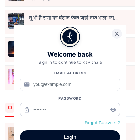
तू भी है राणा का वंशज फेंक जहां तक भाला जाए:
वाहिद अली वाहिद
Aug 7, 2021
हिज्र पे ये रात भी
Welcome back
May 12, 2024
Sign in to continue to Kavishala
मोहब्बत के सफ़र को एक हँसी आग़ाज़ दे देना -
EMAIL ADDRESS
अनामिका अम्बर जैन
mail
Dec 24, 2021
PASSWORD
Most Recent
lock_outline
remove_red_eye
Forgot Password?
न धरती बचेगी न अम्बर बचेगा
Login