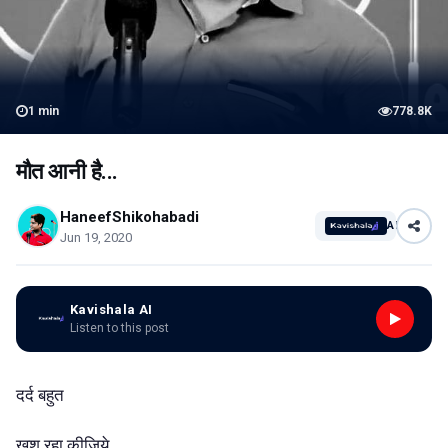
1
min
778.8K
मौत आनी है...
HaneefShikohabadi
AI
Jun 19, 2020
Kavishala AI
Listen to this post
दर्द बहुत
ख़ुश रहा कीजिये