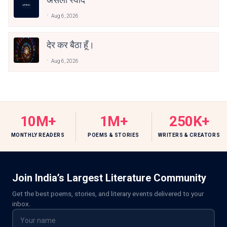
Aug 6, 2026
देर कर बैठा हूँ।
Aug 6, 2026
10M+
1M+
250K+
MONTHLY READERS
POEMS & STORIES
WRITERS & CREATORS
Join India’s Largest Literature Community
Get the best poems, stories, and literary events delivered to your
inbox.