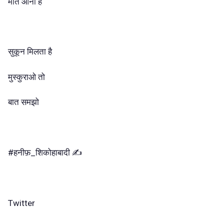
मौत आनी है
सुकून मिलता है
मुस्कुराओ तो
बात समझो
#हनीफ़_शिकोहाबादी ✍️
Twitter