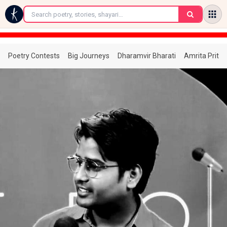
←
Poetry Contests
Big Journeys
Dharamvir Bharati
Amrita Prita