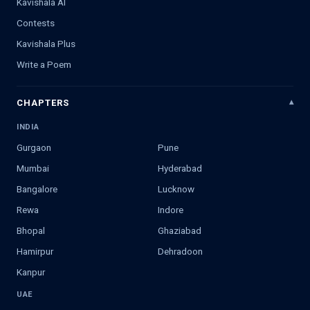
Kavishala AI
Contests
Kavishala Plus
Write a Poem
CHAPTERS
INDIA
Gurgaon
Pune
Mumbai
Hyderabad
Bangalore
Lucknow
Rewa
Indore
Bhopal
Ghaziabad
Hamirpur
Dehradoon
Kanpur
UAE