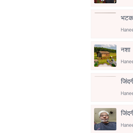
भटक
Hanee
नशा
Hanee
जिंदग
Hanee
जिंद
Hanee