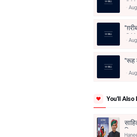
@ha
Aug
"ग़रीब
@ha
Aug
"रूह
Aug
You'll Also 
साहित
लिए स
Hanee