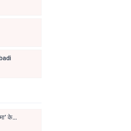
abadi
मा’ के