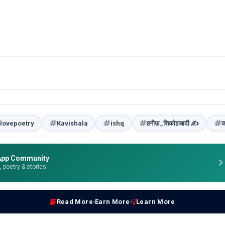
lovepoetry
Kavishala
ishq
हनीफ़_शिकोहाबादी ✍️
क
App Community
e, poetry & stories
Read More
Earn More
Learn More