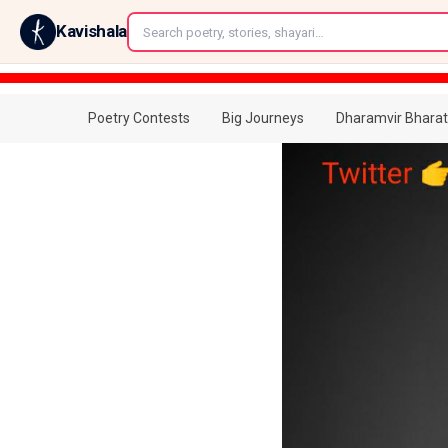
←
Kavishala
Poetry Contests
Big Journeys
Dharamvir Bharat