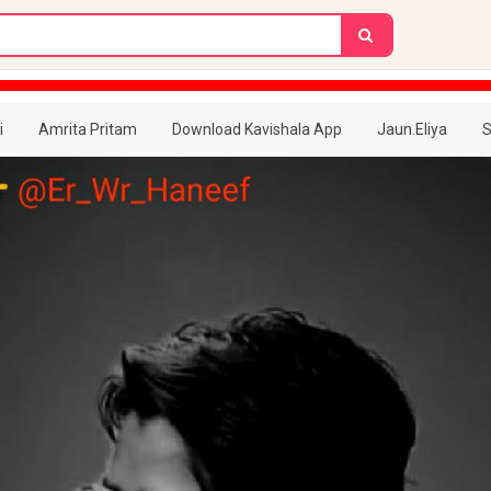
i
Amrita Pritam
Download Kavishala App
Jaun.Eliya
S