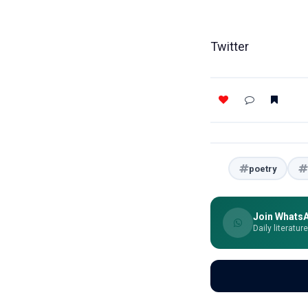
Twitter
poetry
Join Whats
Daily literatur