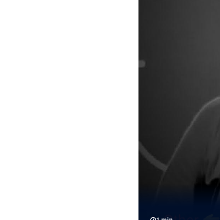
1
min