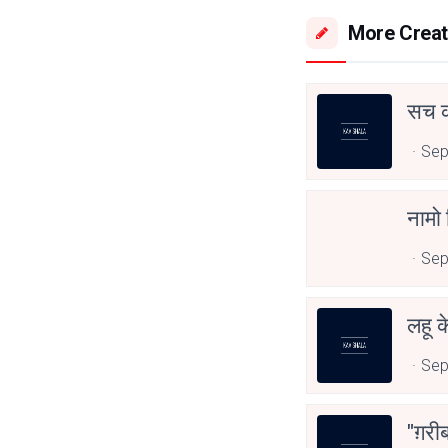
More Creat
सच क
Sep
नामो
Sep
लहू 
Sep
"ग़रीब