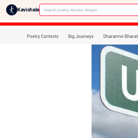
←
Kavishala
Poetry Contests
Big Journeys
Dharamvir Bharat