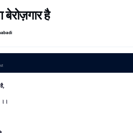
ा बेरोज़गार है
habadi
ost
है,
है ।।