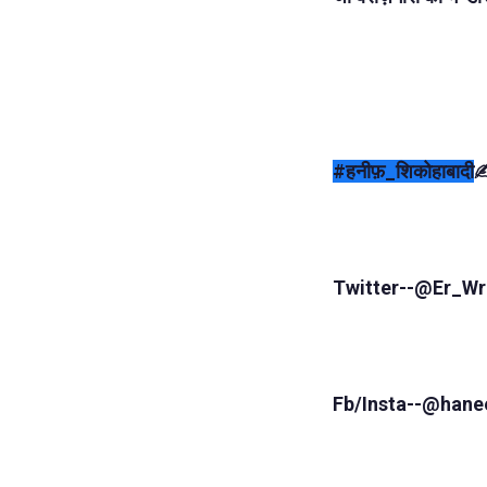
#हनीफ़_शिकोहाबादी
✍
Twitter--@Er_W
Fb/Insta--@hane