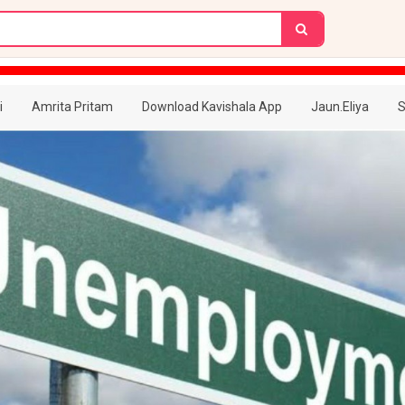
i
Amrita Pritam
Download Kavishala App
Jaun.Eliya
S