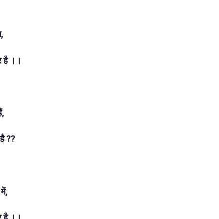
ग,
र है ।।
ं,
है ??
ें,
र है ।।