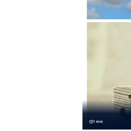
1
min