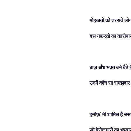
मोहब्बतों को तरसते लो
बस नफ़रतों का कारोबा
बाज़ अँध भक्त बने बैठे है
उनमें कौन सा समझदार 
हनीफ़`भी शामिल है उस म
जो बेरोज़गारी का भण्डा