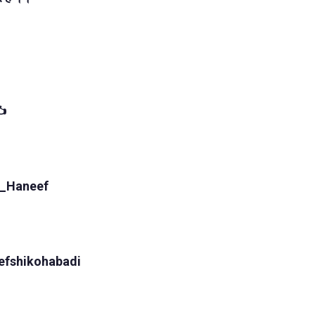
️
r_Haneef
efshikohabadi