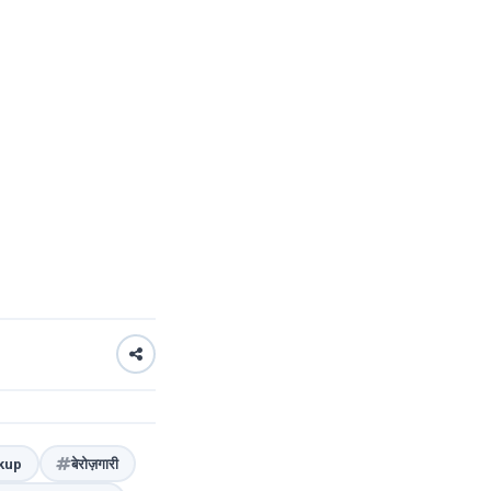
kup
बेरोज़गारी