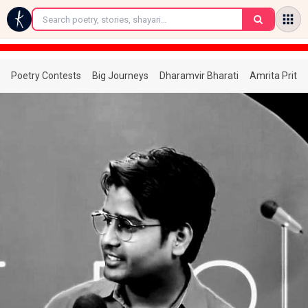
←
Poetry Contests
Big Journeys
Dharamvir Bharati
Amrita Prita