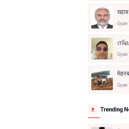
ख्व़ा
Gyan
നില
Gyan
मेहरब
Gyan
Trending 