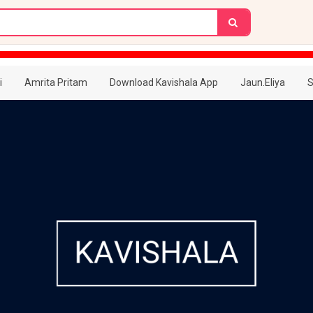
i
Amrita Pritam
Download Kavishala App
Jaun.Eliya
S