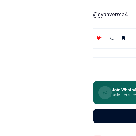
@gyanverma4
1
Join Whats
Daily literatur