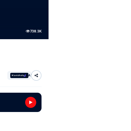
738.3K
AI