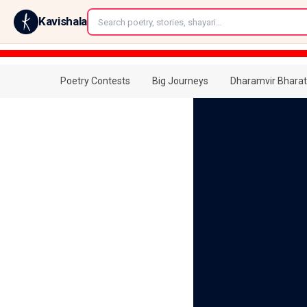
←
Kavishala
Poetry Contests
Big Journeys
Dharamvir Bharat