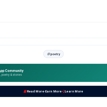
poetry
App Community
e, poetry & stories
Read More
Earn More
Learn More