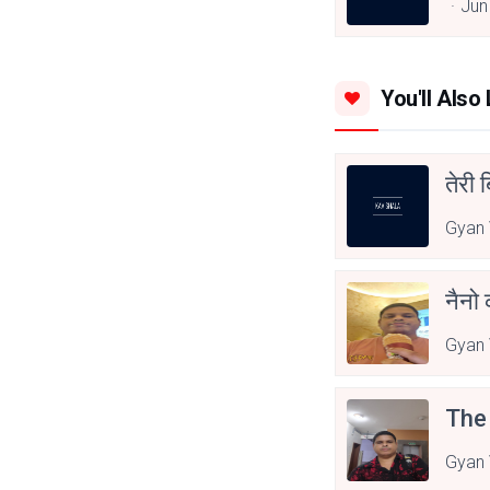
Jun
You'll Also 
तेरी ब
Gyan
नैनो 
Gyan
The 
Gyan