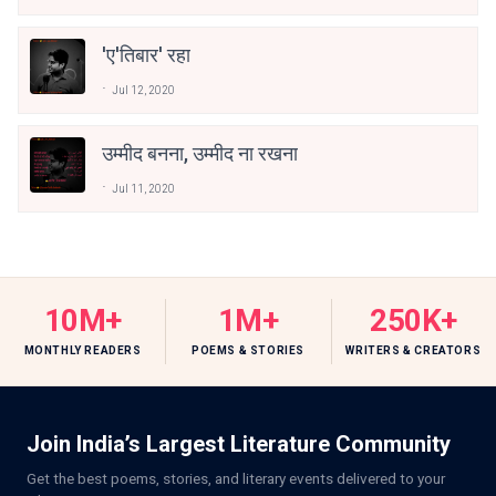
'ए'तिबार' रहा
Jul 12, 2020
उम्मीद बनना, उम्मीद ना रखना
Jul 11, 2020
10M+
1M+
250K+
MONTHLY READERS
POEMS & STORIES
WRITERS & CREATORS
Join India’s Largest Literature Community
Get the best poems, stories, and literary events delivered to your