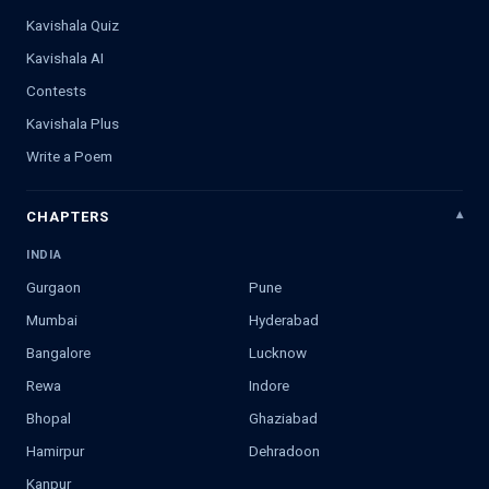
Kavishala Quiz
Kavishala AI
Contests
Kavishala Plus
Write a Poem
CHAPTERS
INDIA
Gurgaon
Pune
Mumbai
Hyderabad
Bangalore
Lucknow
Rewa
Indore
Bhopal
Ghaziabad
Hamirpur
Dehradoon
Kanpur