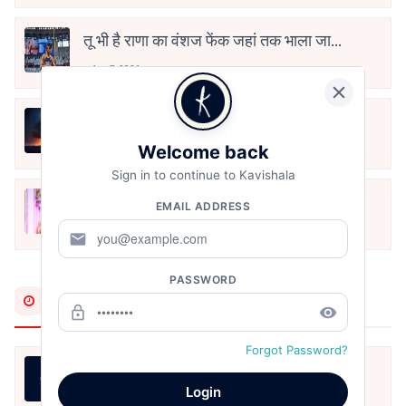
तू भी है राणा का वंशज फेंक जहां तक भाला जाए:
वाहिद अली वाहिद
Aug 7, 2021
हिज्र पे ये रात भी
Welcome back
May 12, 2024
Sign in to continue to Kavishala
मोहब्बत के सफ़र को एक हँसी आग़ाज़ दे देना -
EMAIL ADDRESS
अनामिका अम्बर जैन
Dec 24, 2021
mail
PASSWORD
Most Recent
lock_outline
remove_red_eye
Forgot Password?
मधुर मिलन
Login
Aug 10, 2026