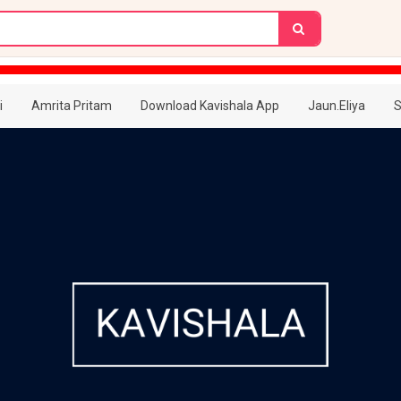
i
Amrita Pritam
Download Kavishala App
Jaun.Eliya
S