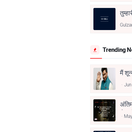
तुम्हा
Gulza
Trending 
मैं शू
Jun
अंति
Asp
May