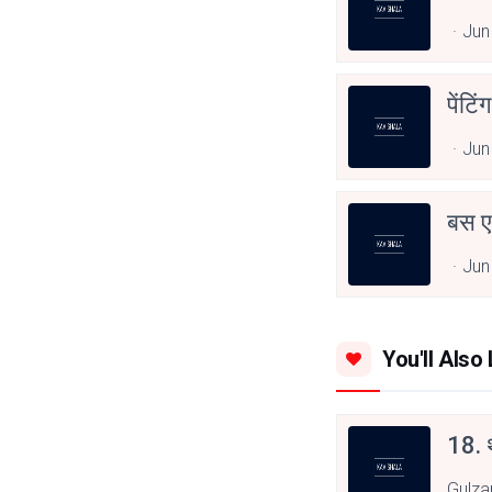
Jun
पेंटि
Jun
बस एक
Jun
You'll Also 
18. थ
Gulza