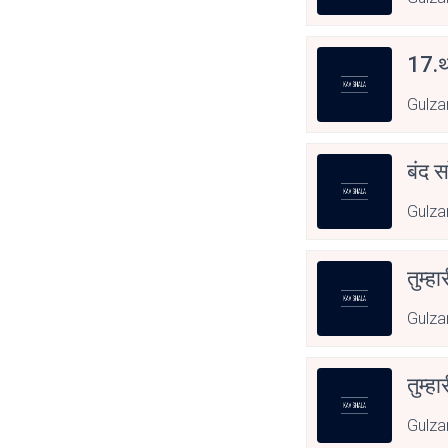
17.थ
Gulza
बंद स
Gulza
तुम्हा
Gulza
तुम्हा
Gulza