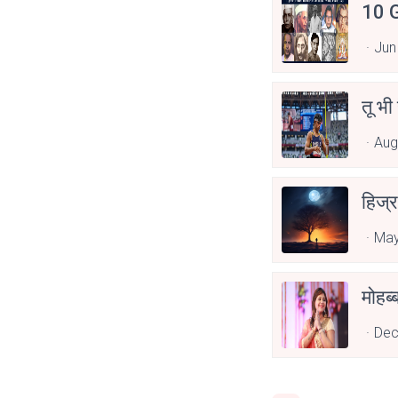
10 G
Jun
तू भी
Aug
हिज्र
May
Dec