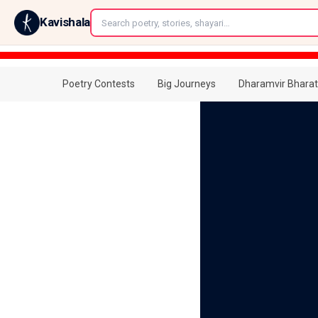
←
Kavishala
Poetry Contests
Big Journeys
Dharamvir Bharat