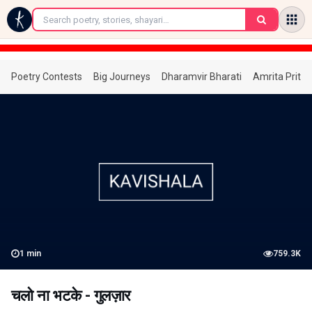
←
Poetry Contests
Big Journeys
Dharamvir Bharati
Amrita Prita
1
min
759.3K
चलो ना भटके - गुलज़ार