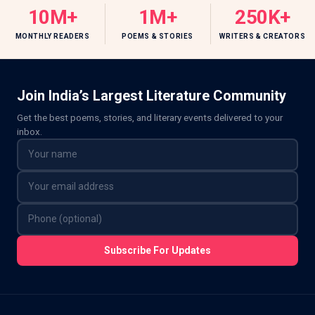
10M+
1M+
250K+
MONTHLY READERS
POEMS & STORIES
WRITERS & CREATORS
Join India’s Largest Literature Community
Get the best poems, stories, and literary events delivered to your
inbox.
Subscribe For Updates