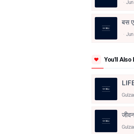
Jun
बस एक
Jun
You'll Also 
LIF
Gulza
जीवन
Gulza