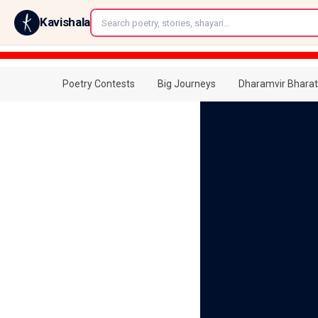
←
Kavishala
Poetry Contests
Big Journeys
Dharamvir Bharat