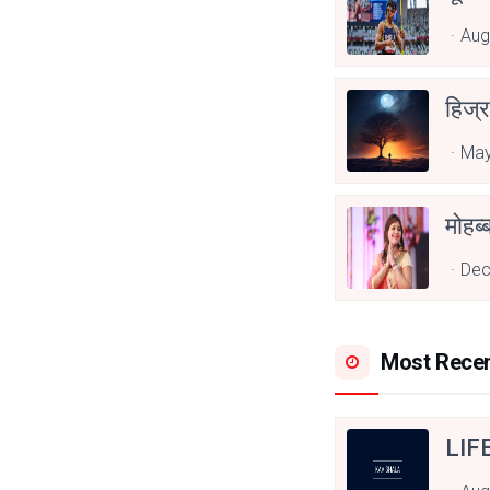
Aug
हिज्र
May
Dec
Most Rece
LIF