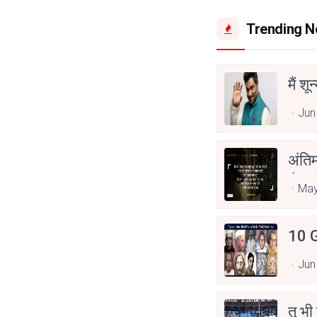
Trending 
मैं शू
Jun
अंति
Asp
May
10 G
Jun
तू भी