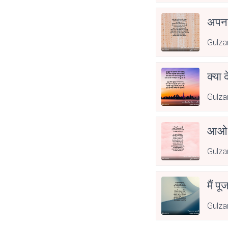
अपनत
Gulza
क्या 
Gulza
आओ 
Gulza
मैं पू
Gulza