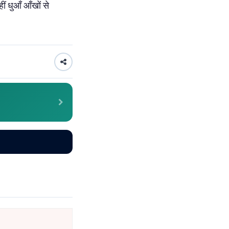
ीं धुआँ आँखों से