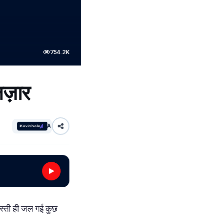
754.2K
लज़ार
AI
ा बस्ती ही जल गई कुछ