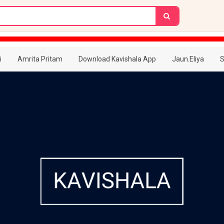
i
Amrita Pritam
Download Kavishala App
Jaun.Eliya
S