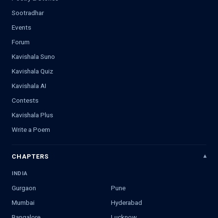
Sootradhar
Events
Forum
Kavishala Suno
Kavishala Quiz
Kavishala AI
Contests
Kavishala Plus
Write a Poem
CHAPTERS
INDIA
Gurgaon
Pune
Mumbai
Hyderabad
Bangalore
Lucknow