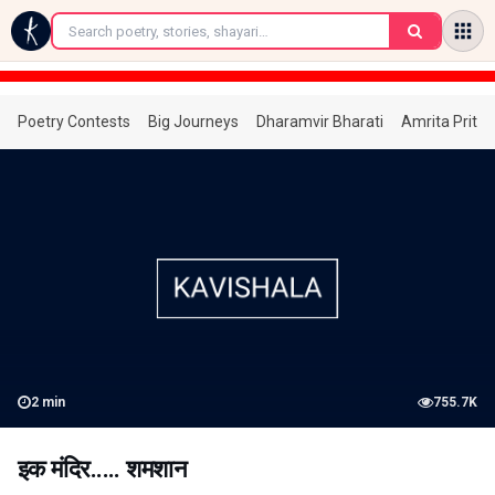
←
Poetry Contests
Big Journeys
Dharamvir Bharati
Amrita Prita
2
min
755.7K
इक मंदिर..... शमशान