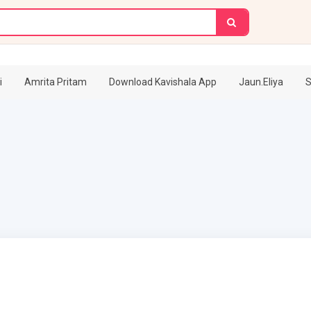
i
Amrita Pritam
Download Kavishala App
Jaun.Eliya
S