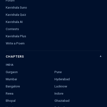
Forum
Kavishala Suno
Kavishala Quiz
Kavishala AI
Contests
Kavishala Plus
Write a Poem
CHAPTERS
INDIA
Gurgaon
Pune
Mumbai
Hyderabad
Bangalore
Lucknow
Rewa
Indore
Bhopal
Ghaziabad