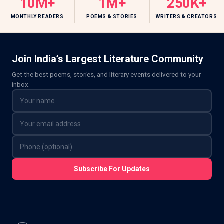
10M+
1M+
250K+
MONTHLY READERS
POEMS & STORIES
WRITERS & CREATORS
Join India’s Largest Literature Community
Get the best poems, stories, and literary events delivered to your
inbox.
Subscribe For Updates