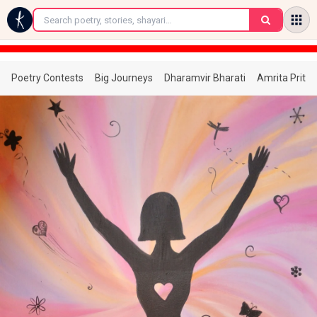
←
Poetry Contests
Big Journeys
Dharamvir Bharati
Amrita Prita