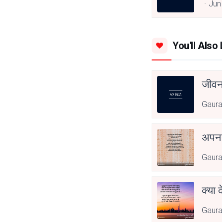
Jun
You'll Also 
जीवन
Gaur
अपनत
Gaur
क्या 
Gaur