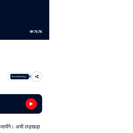
767K
AI
ल जायेंगे। अभी लड़खड़ा