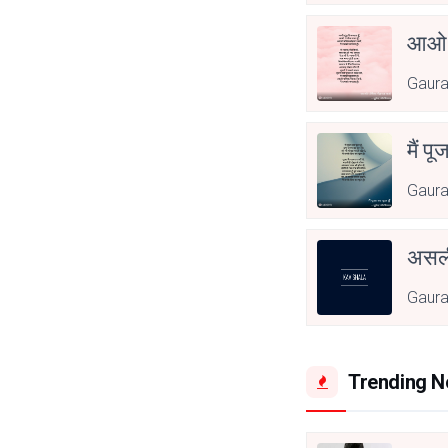
आओ 
Gaur
मैं पू
Gaur
असली
Gaur
Trending 