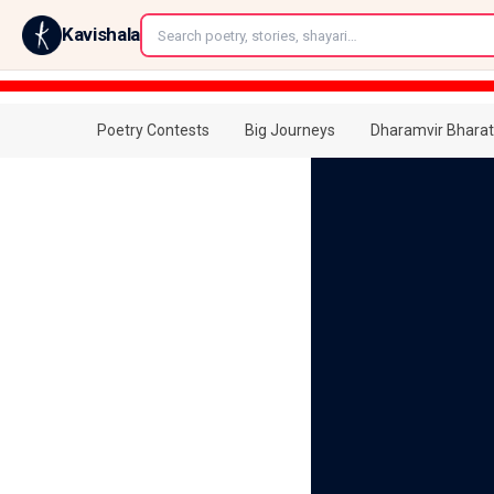
←
Kavishala
Poetry Contests
Big Journeys
Dharamvir Bharat