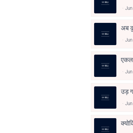
Jun
अब क
Jun
एकल 
Jun
उड़ ग
Jun
क्यो