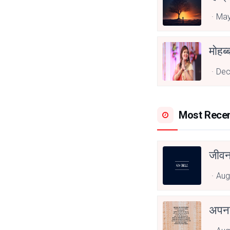
May
Dec
Most Rece
जीवन
Aug
अपनत