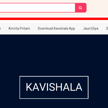
i
Amrita Pritam
Download Kavishala App
Jaun.Eliya
S