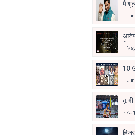
मैं शू
Jun
अंति
Asp
May
10 G
Jun
तू भी
Aug
हिज्र