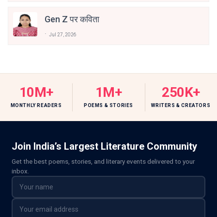
Gen Z पर कविता
Jul 27, 2026
10M+
1M+
250K+
MONTHLY READERS
POEMS & STORIES
WRITERS & CREATORS
Join India’s Largest Literature Community
Get the best poems, stories, and literary events delivered to your
inbox.