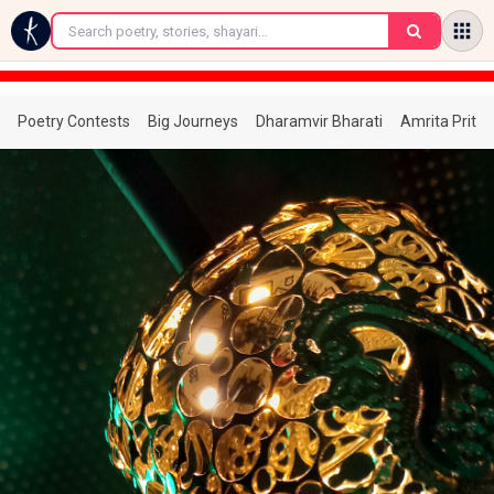
←
Poetry Contests
Big Journeys
Dharamvir Bharati
Amrita Prita