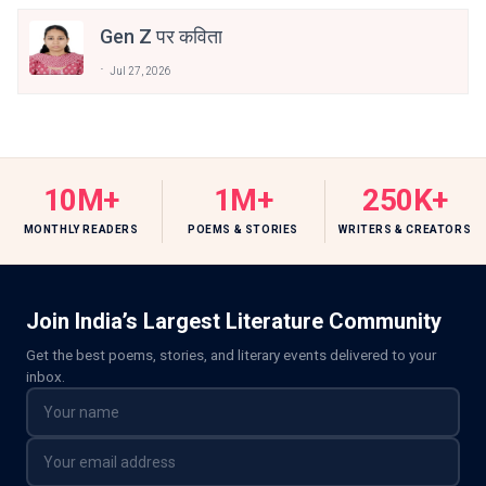
Gen Z पर कविता
Jul 27, 2026
10M+
1M+
250K+
MONTHLY READERS
POEMS & STORIES
WRITERS & CREATORS
Join India’s Largest Literature Community
Get the best poems, stories, and literary events delivered to your
inbox.