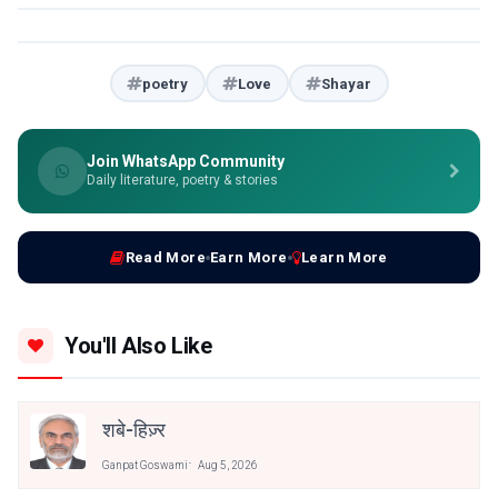
poetry
Love
Shayar
Join WhatsApp Community
Daily literature, poetry & stories
Read More
Earn More
Learn More
You'll Also Like
शबे-हिज़्र
Ganpat Goswami
Aug 5, 2026