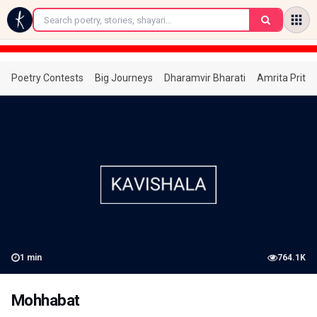
←
Poetry Contests
Big Journeys
Dharamvir Bharati
Amrita Prita
1
min
764.1K
Mohhabat