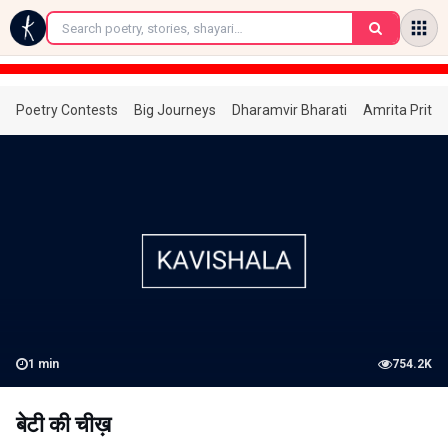
←
Poetry Contests
Big Journeys
Dharamvir Bharati
Amrita Prita
1
min
754.2K
बेटी की चीख़