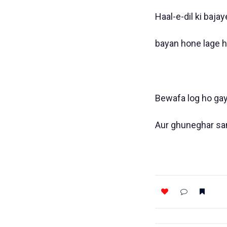
Haal-e-dil ki bajay
bayan hone lage h
Bewafa log ho gay
Aur ghuneghar sam