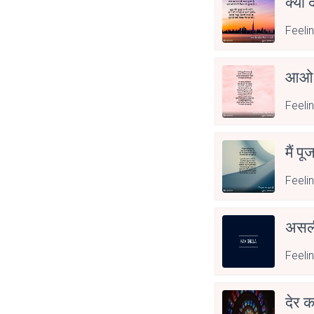
क्या 
Feeli
आओ 
Feeli
मैं पू
Feeli
असली
Feeli
देर क