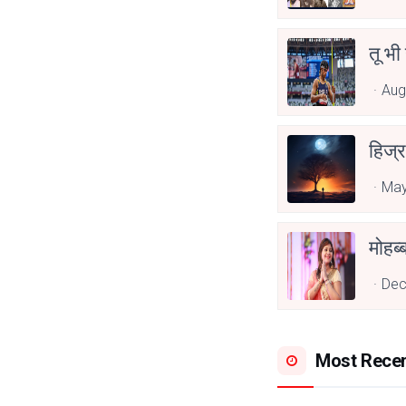
तू भी
Aug
हिज्र
May
Dec
Most Rece