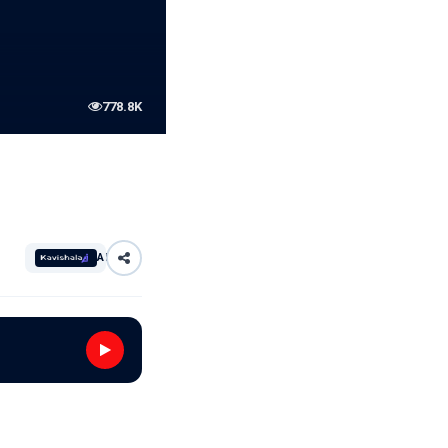
778.8K
AI