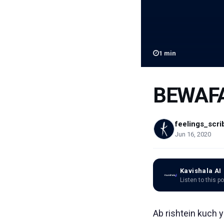
1
min
BEWAFA
feelings_scri
Jun 16, 2020
Kavishala AI
Listen to this p
Ab rishtein kuch y