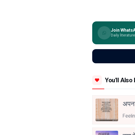
Join Whats
Daily literatur
You'll Also 
अपनत
Feeli