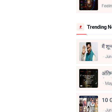
Feeli
Trending 
मैं शू
Jun
अंति
Asp
May
10 G
Jun