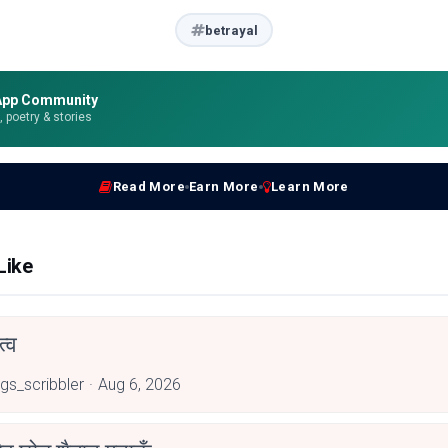
betrayal
App Community
e, poetry & stories
Read More
Earn More
Learn More
Like
्व
ngs_scribbler
Aug 6, 2026