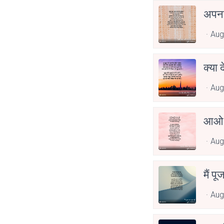
अपनत
Aug
क्या 
Aug
आओ 
Aug
मैं पू
Aug