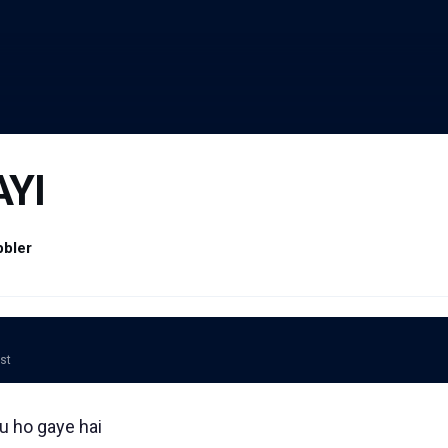
YI
bbler
ost
u ho gaye hai