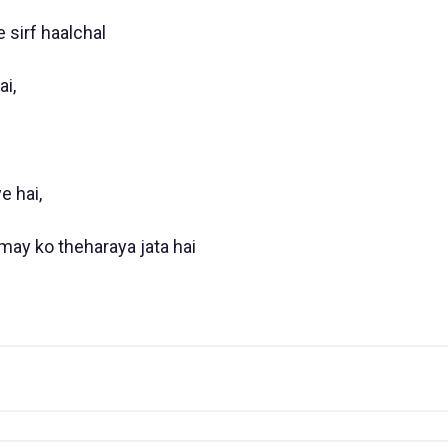
e sirf haalchal
ai,
e hai,
ay ko theharaya jata hai