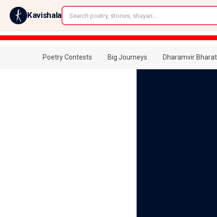
←
Kavishala
Poetry Contests
Big Journeys
Dharamvir Bharat