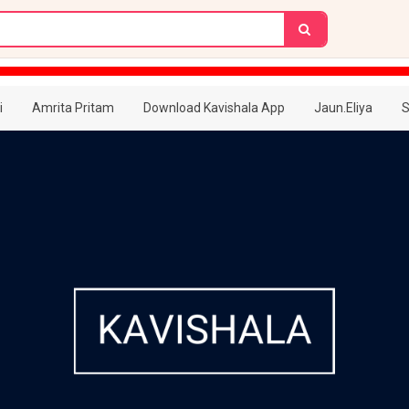
i
Amrita Pritam
Download Kavishala App
Jaun.Eliya
S