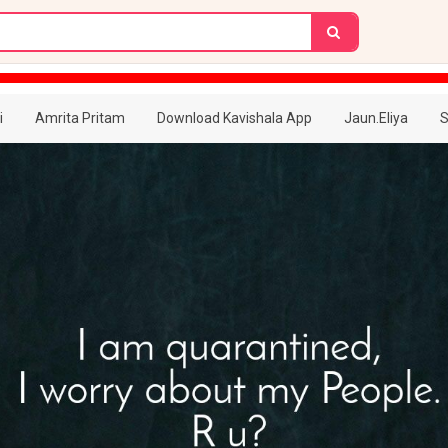
i
Amrita Pritam
Download Kavishala App
Jaun.Eliya
S