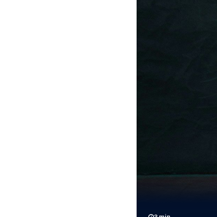
3
min