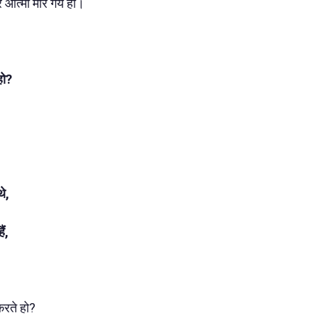
र आत्मा मार गये हो।
हो?
े,
ैं,
करते हो?