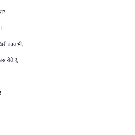
्या?
ै।
िरी वक़्त भी,
बस रोते है,
े!