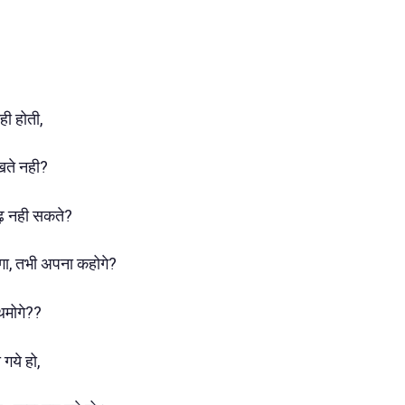
नही होती,
खते नही?
पढ़ नही सकते?
गा, तभी अपना कहोगे?
 थमोगे??
गये हो,