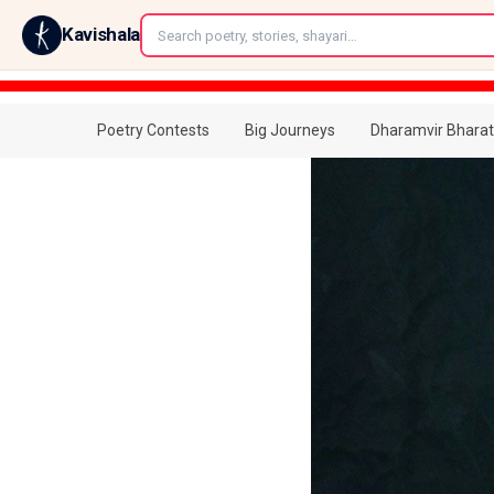
←
Kavishala
Poetry Contests
Big Journeys
Dharamvir Bharat