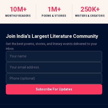
10M+
1M+
250K+
MONTHLY READERS
POEMS & STORIES
WRITERS & CREATORS
Join India’s Largest Literature Community
Get the best poems, stories, and literary events delivered to your
inbox.
Subscribe For Updates