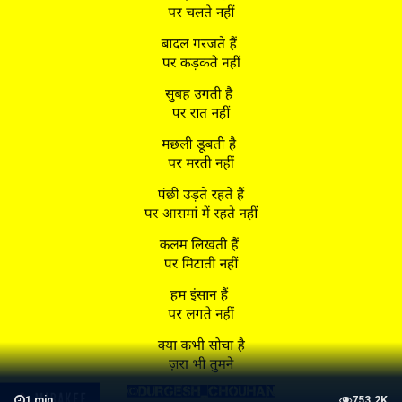
1
min
753.2K