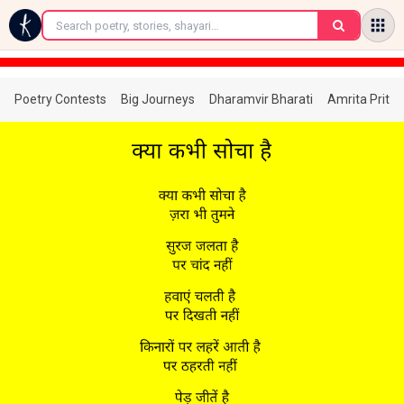
←
Poetry Contests
Big Journeys
Dharamvir Bharati
Amrita Prita