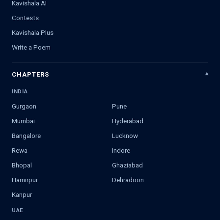
Kavishala AI
Contests
Kavishala Plus
Write a Poem
CHAPTERS
INDIA
Gurgaon
Pune
Mumbai
Hyderabad
Bangalore
Lucknow
Rewa
Indore
Bhopal
Ghaziabad
Hamirpur
Dehradoon
Kanpur
UAE