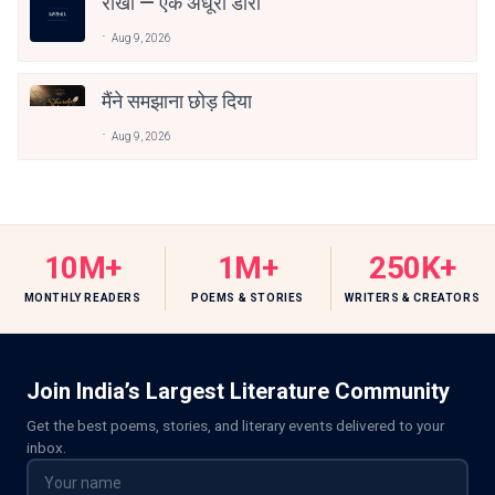
राखी — एक अधूरी डोरी
Aug 9, 2026
मैंने समझाना छोड़ दिया
Aug 9, 2026
10M+
1M+
250K+
MONTHLY READERS
POEMS & STORIES
WRITERS & CREATORS
Join India’s Largest Literature Community
Get the best poems, stories, and literary events delivered to your
inbox.