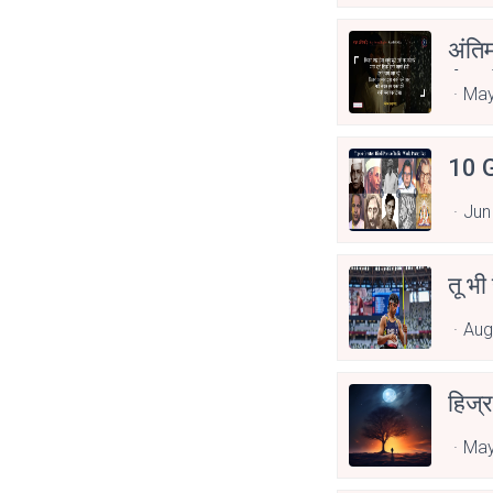
अंति
Asp
May
10 G
Jun
तू भी
Aug
हिज्र
May