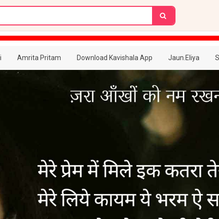
i
Amrita Pritam
Download Kavishala App
Jaun.Eliya
S