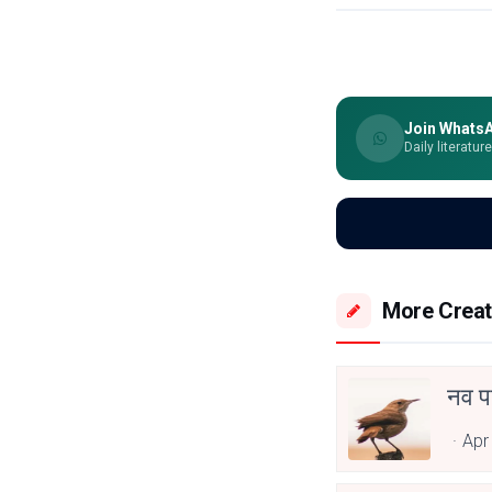
Join Whats
Daily literatur
More Creat
नव पर
Apr