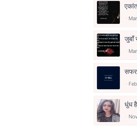
एकां
Mar
जुबाँ
Mar
सफर 
Feb
धुंध 
Nov