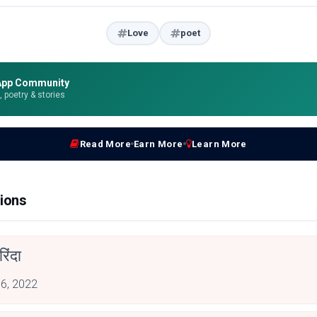
Love
poet
App Community
e, poetry & stories
Read More
Earn More
Learn More
ions
िंदा
 6, 2022