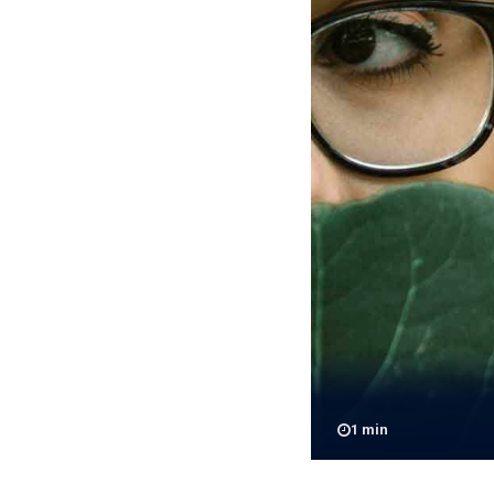
1
min