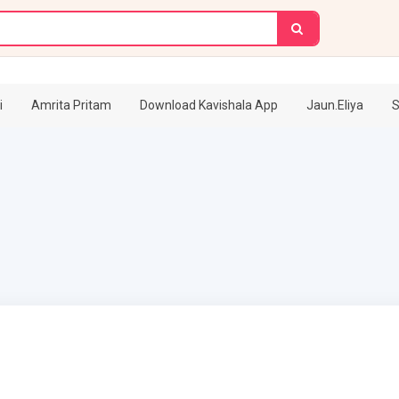
i
Amrita Pritam
Download Kavishala App
Jaun.Eliya
S