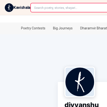
←
Kavishala
Poetry Contests
Big Journeys
Dharamvir Bharat
divyanshu