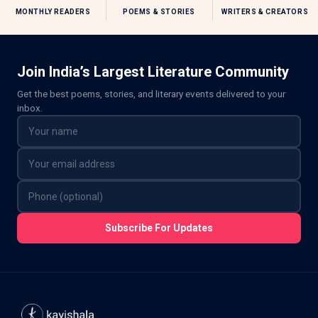
MONTHLY READERS
POEMS & STORIES
WRITERS & CREATORS
Join India’s Largest Literature Community
Get the best poems, stories, and literary events delivered to your
inbox.
Subscribe For Updates