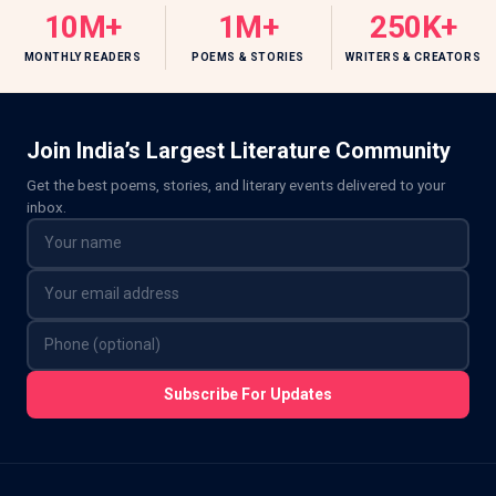
10M+
1M+
250K+
MONTHLY READERS
POEMS & STORIES
WRITERS & CREATORS
Join India’s Largest Literature Community
Get the best poems, stories, and literary events delivered to your
inbox.
Subscribe For Updates