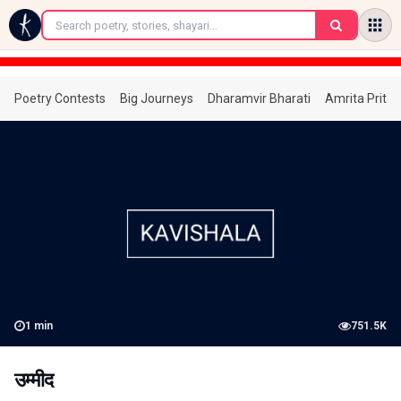
←
Poetry Contests
Big Journeys
Dharamvir Bharati
Amrita Prita
1
min
751.5K
उम्मीद