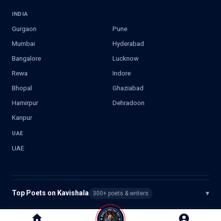
INDIA
Gurgaon
Pune
Mumbai
Hyderabad
Bangalore
Lucknow
Rewa
Indore
Bhopal
Ghaziabad
Hamirpur
Dehradoon
Kanpur
UAE
UAE
Top Poets on Kavishala
▾
300+ poets & writers