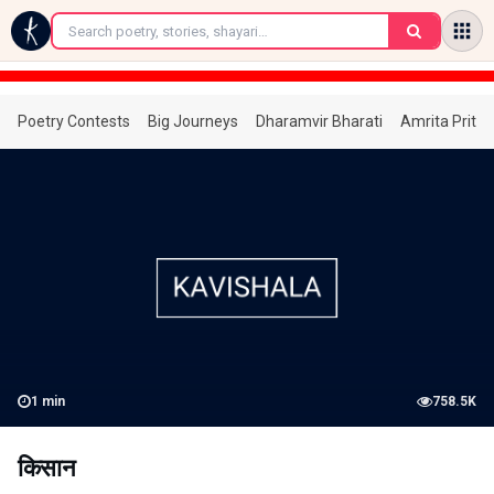
←
Poetry Contests
Big Journeys
Dharamvir Bharati
Amrita Prita
1
min
758.5K
किसान