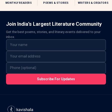
MONTHLY READERS
POEMS & STORIES
WRITERS & CREATORS
Join India’s Largest Literature Community
Get the best poems, stories, and literary events delivered to your
inbox.
Subscribe For Updates