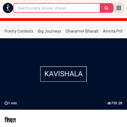
←
Poetry Contests
Big Journeys
Dharamvir Bharati
Amrita Prita
1
min
735.2K
शिद्दत