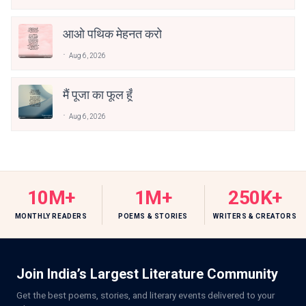
आओ पथिक मेहनत करो
Aug 6, 2026
मैं पूजा का फूल हूँ
Aug 6, 2026
10M+
1M+
250K+
MONTHLY READERS
POEMS & STORIES
WRITERS & CREATORS
Join India’s Largest Literature Community
Get the best poems, stories, and literary events delivered to your