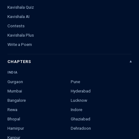
Kavishala Quiz
Kavishala AI
Contests
Kavishala Plus
Write a Poem
CHAPTERS
INDIA
Gurgaon
Pune
Mumbai
Hyderabad
Bangalore
Lucknow
Rewa
Indore
Bhopal
Ghaziabad
Hamirpur
Dehradoon
Kanpur