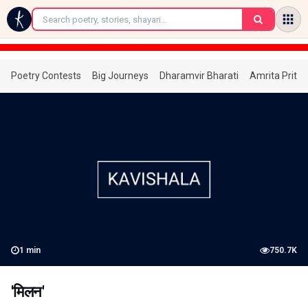
←
Poetry Contests
Big Journeys
Dharamvir Bharati
Amrita Prita
1
min
750.7K
'मिलन'