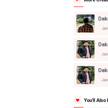
Dak
Jan
Dak
Jan
Dak
Jan
You'll Also 