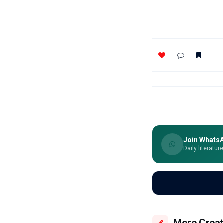
Join Whats
Daily literatur
More Creat