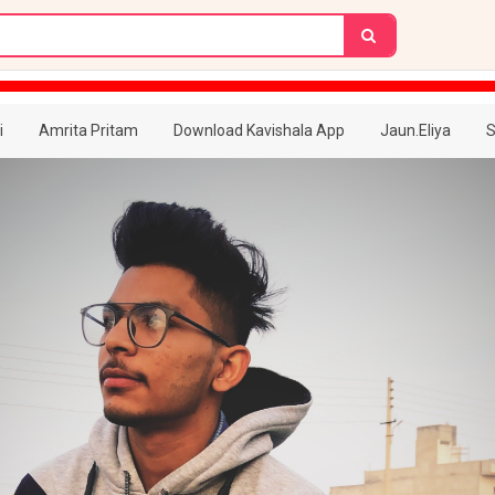
i
Amrita Pritam
Download Kavishala App
Jaun.Eliya
S