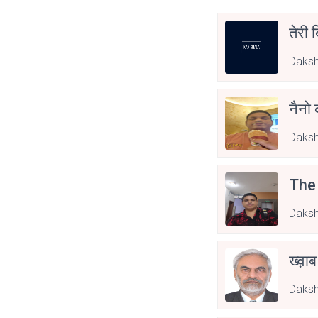
तेरी ब
Daksh
नैनो 
Daksh
The 
Daksh
ख्व़ा
Daksh