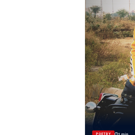
1
min
POETRY