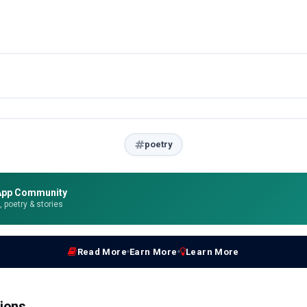
poetry
App Community
e, poetry & stories
Read More
Earn More
Learn More
ions