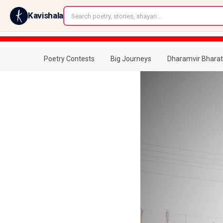
←
Kavishala
Poetry Contests
Big Journeys
Dharamvir Bharat