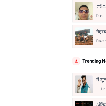
നില
Daksh
मेहरब
Daksh
Trending 
मैं शू
Jun
अंति