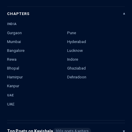
CHAPTERS
INDIA
Gurgaon
Pune
Mumbai
Hyderabad
Bangalore
Lucknow
Rewa
Indore
Bhopal
Ghaziabad
Hamirpur
Dehradoon
Kanpur
UAE
UAE
Top Poets on Kavishala
▾
300+ poets & writers