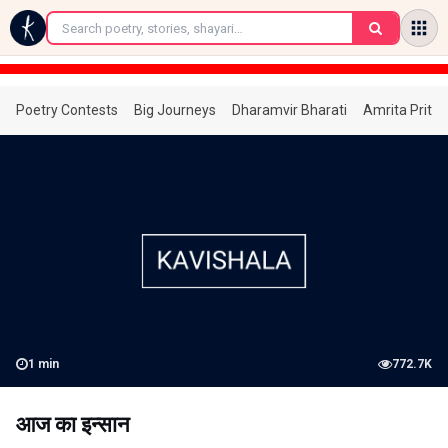
←
Poetry Contests
Big Journeys
Dharamvir Bharati
Amrita Prita
1
min
772.7K
आज का इन्सान