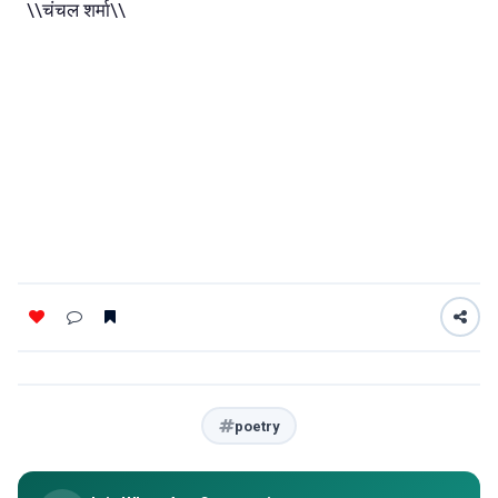
\\चंचल शर्मा\\
poetry