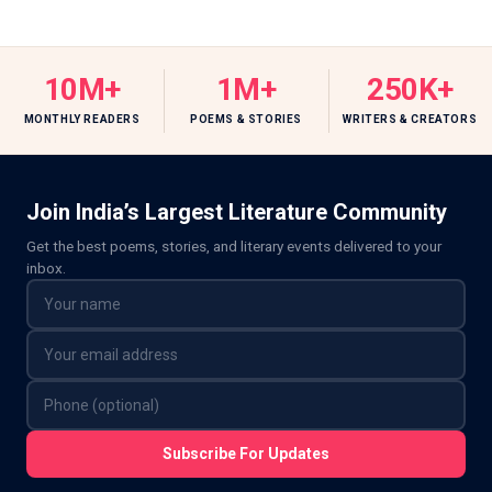
10M+
1M+
250K+
MONTHLY READERS
POEMS & STORIES
WRITERS & CREATORS
Join India’s Largest Literature Community
Get the best poems, stories, and literary events delivered to your
inbox.
Subscribe For Updates