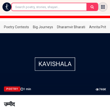
←
Poetry Contests
Big Journeys
Dharamvir Bharati
Amrita Prita
1
min
POETRY
746K
उम्मीद