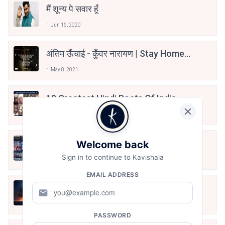
मैं शून्य पे सवार हूँ
Jun 16, 2020
अंतिम ऊँचाई - कुँवर नारायण | Stay Home
Stay Safe | TVF's Aspirants
May 8, 2021
10 Greatest Hindi Poets Of India
Jun 16, 2020
तू भी है राणा का वंशज फेंक जहां तक भाला जाए:
Welcome back
वाहिद अली वाहिद
Sign in to continue to Kavishala
Aug 7, 2021
EMAIL ADDRESS
हिज्र पे ये रात भी
mail
May 12, 2024
PASSWORD