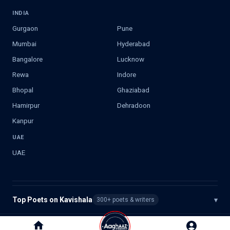
INDIA
Gurgaon
Pune
Mumbai
Hyderabad
Bangalore
Lucknow
Rewa
Indore
Bhopal
Ghaziabad
Hamirpur
Dehradoon
Kanpur
UAE
UAE
Top Poets on Kavishala
▾
300+ poets & writers
©
2026
Kavishala. All rights reserved.