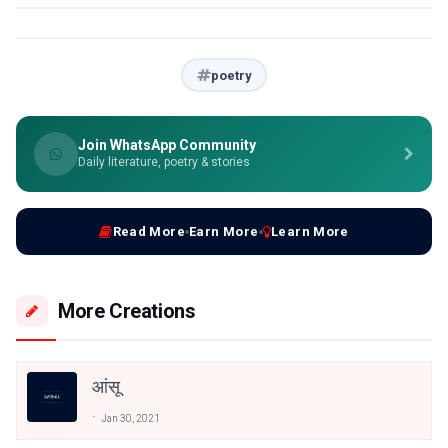
poetry
Join WhatsApp Community
Daily literature, poetry & stories
Read More
Earn More
Learn More
More Creations
आंसू
Jan 30, 2021