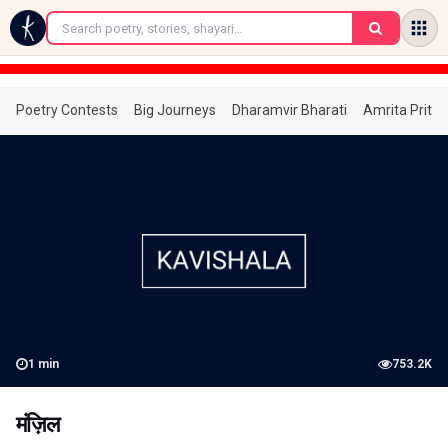
←
Poetry Contests
Big Journeys
Dharamvir Bharati
Amrita Prita
1
min
753.2K
मंज़िल