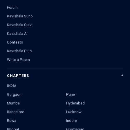
Forum
Kavishala Suno
Kavishala Quiz
Kavishala AI
Contests
Kavishala Plus
Write a Poem
CHAPTERS
INDIA
Gurgaon
Pune
Mumbai
Hyderabad
Bangalore
Lucknow
Rewa
Indore
Bhopal
Ghaziabad