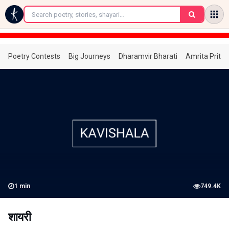
←
Poetry Contests
Big Journeys
Dharamvir Bharati
Amrita Prita
1
min
749.4K
शायरी