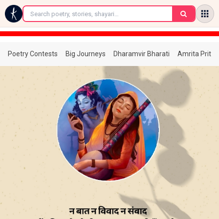
←
Poetry Contests
Big Journeys
Dharamvir Bharati
Amrita Prita