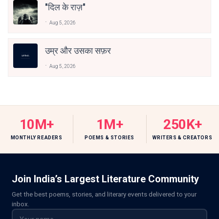
"दिल के राज़"
Aug 5, 2026
उम्र और उसका सफ़र
Aug 5, 2026
10M+
1M+
250K+
MONTHLY READERS
POEMS & STORIES
WRITERS & CREATORS
Join India’s Largest Literature Community
Get the best poems, stories, and literary events delivered to your
inbox.