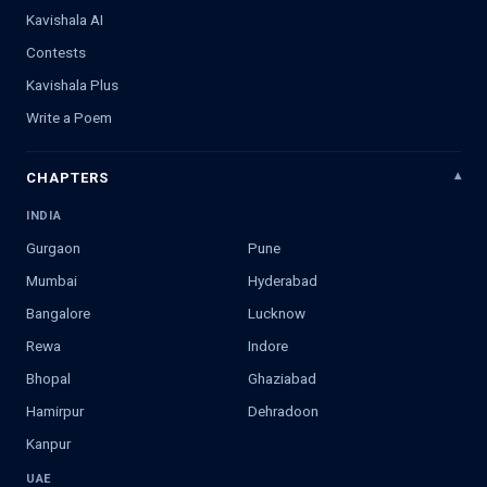
Kavishala AI
Contests
Kavishala Plus
Write a Poem
CHAPTERS
INDIA
Gurgaon
Pune
Mumbai
Hyderabad
Bangalore
Lucknow
Rewa
Indore
Bhopal
Ghaziabad
Hamirpur
Dehradoon
Kanpur
UAE