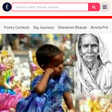
←
Poetry Contests
Big Journeys
Dharamvir Bharati
Amrita Prita