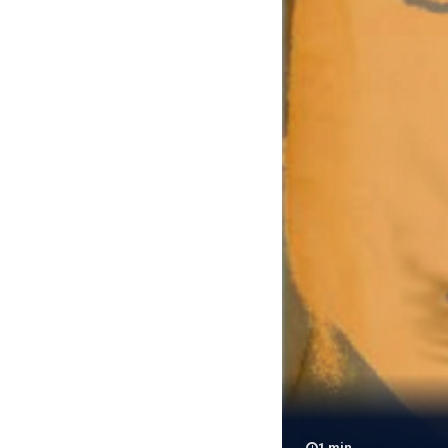
1
min