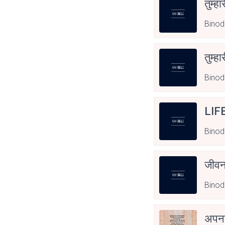
तुम्हा
Binod
तुम्हा
Binod
LIF
Binod
जीवन
Binod
अपनत