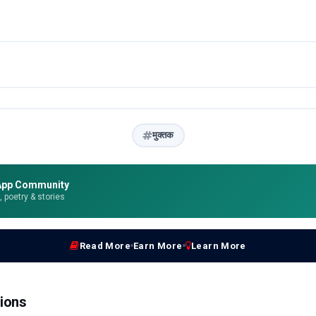
मुक्तक
App Community
e, poetry & stories
Read More
Earn More
Learn More
ions