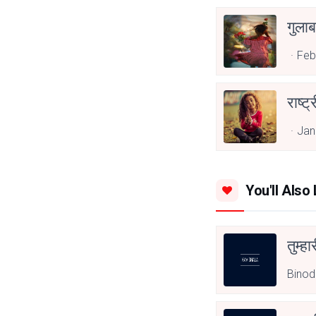
गुलाब
Feb
राष्ट
Jan
You'll Also 
तुम्हा
Binod