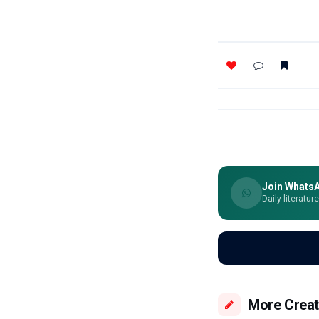
Join Whats
Daily literatur
More Creat