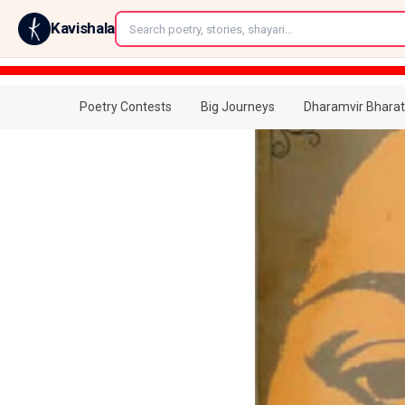
←
Kavishala
Poetry Contests
Big Journeys
Dharamvir Bharat