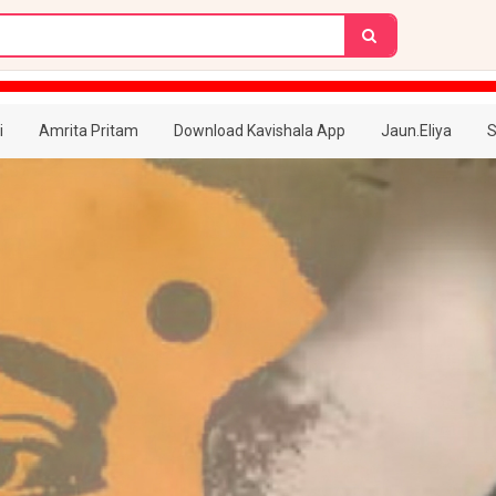
i
Amrita Pritam
Download Kavishala App
Jaun.Eliya
S