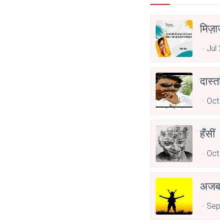
मिज़
Jul
दास्ता
Oct
हँसीं
Oct
अजब 
Sep