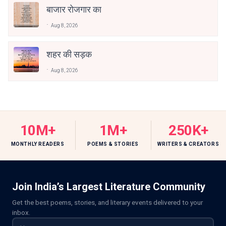
बाजार रोजगार का
Aug 8, 2026
शहर की सड़क
Aug 8, 2026
10M+
1M+
250K+
MONTHLY READERS
POEMS & STORIES
WRITERS & CREATORS
Join India’s Largest Literature Community
Get the best poems, stories, and literary events delivered to your
inbox.