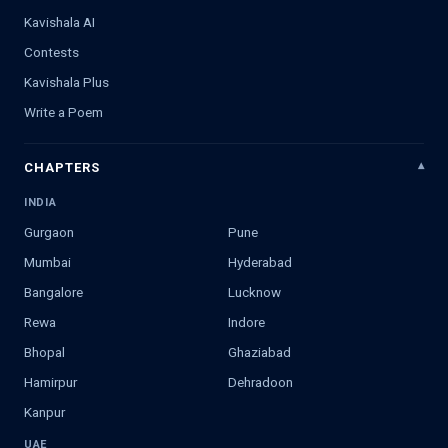
Kavishala AI
Contests
Kavishala Plus
Write a Poem
CHAPTERS
INDIA
Gurgaon
Pune
Mumbai
Hyderabad
Bangalore
Lucknow
Rewa
Indore
Bhopal
Ghaziabad
Hamirpur
Dehradoon
Kanpur
UAE