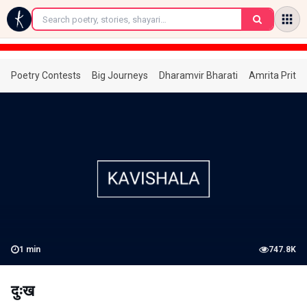
←
Poetry Contests
Big Journeys
Dharamvir Bharati
Amrita Prita
1
min
747.8K
दुःख