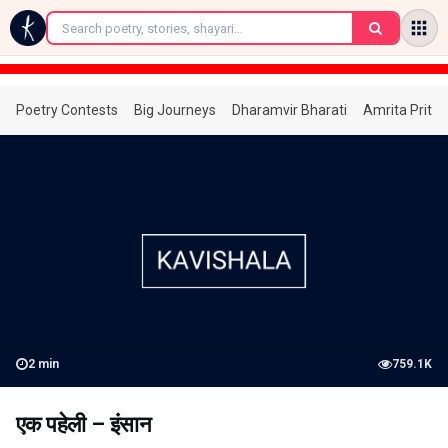
←
Poetry Contests
Big Journeys
Dharamvir Bharati
Amrita Prita
2
min
759.1K
एक पहेली – इंसान