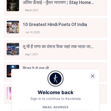
अंतिम ऊँचाई - कुँवर नारायण | Stay Home
Stay Safe | TVF's Aspirants
May 8, 2021
10 Greatest Hindi Poets Of India
Jun 16, 2020
तू भी है राणा का वंशज फेंक जहां तक भाला जाए:
वाहिद अली वाहिद
Aug 7, 2021
हिज्र पे ये रात भी
May 12, 2024
मोहब्बत के सफ़र को एक हँसी आग़ाज़ दे देना -
Welcome back
अनामिका अम्बर जैन
Sign in to continue to Kavishala
Dec 24, 2021
EMAIL ADDRESS