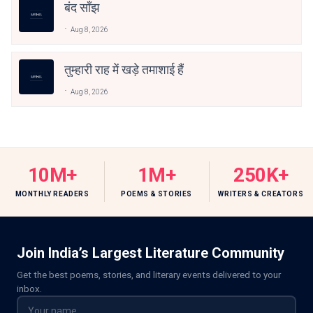
बंद साँझ
Aug 8, 2026
तुम्हारी राह में खड़े तमाशाई हैं
Aug 8, 2026
10M+
1M+
250K+
MONTHLY READERS
POEMS & STORIES
WRITERS & CREATORS
Join India’s Largest Literature Community
Get the best poems, stories, and literary events delivered to your
inbox.