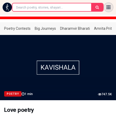
←
Poetry Contests
Big Journeys
Dharamvir Bharati
Amrita Prita
1
min
POETRY
747.5K
Love poetry