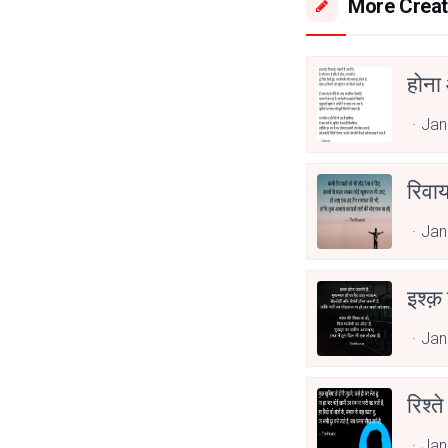
More Creat
होना
Jan
रिवा
Jan
इश्क़
Jan
रिश्ते
Jan