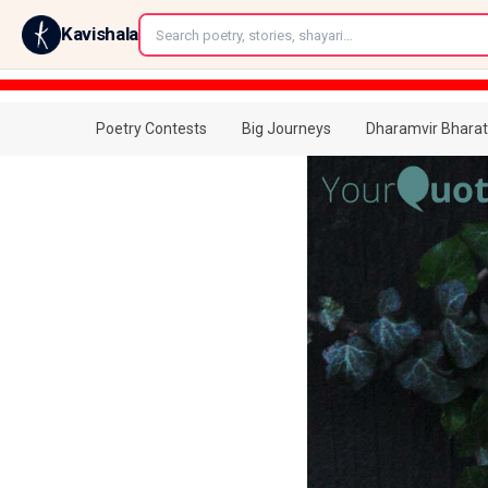
←
Kavishala
Poetry Contests
Big Journeys
Dharamvir Bharat