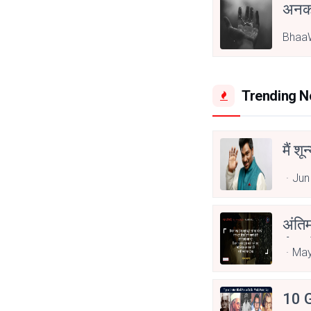
अनक
BhaaW
Trending 
मैं शू
Jun
अंति
Asp
May
10 G