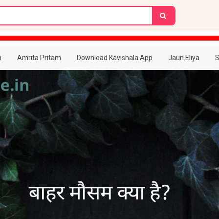
i
Amrita Pritam
Download Kavishala App
Jaun.Eliya
S