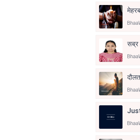
मेहरब
BhaaW
सब्र
BhaaW
दौल
BhaaW
Jus
BhaaW