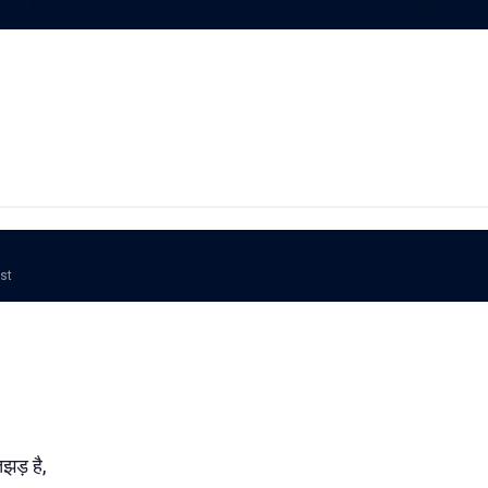
ost
तझड़ है,