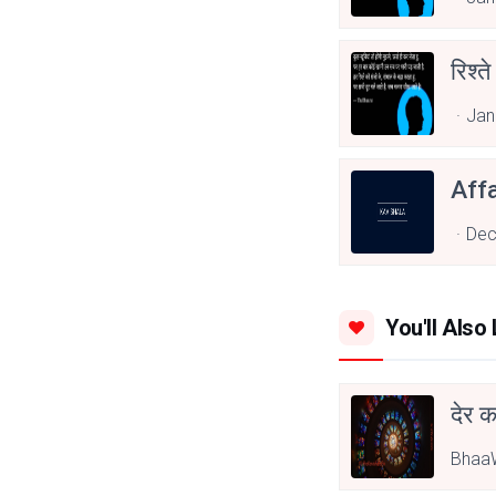
रिश्ते
Jan
Affa
Dec
You'll Also 
देर क
BhaaW