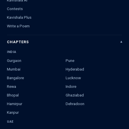
Kavishala AI
Contests
Kavishala Plus
Write a Poem
CHAPTERS
INDIA
Gurgaon
Pune
Mumbai
Hyderabad
Bangalore
Lucknow
Rewa
Indore
Bhopal
Ghaziabad
Hamirpur
Dehradoon
Kanpur
UAE