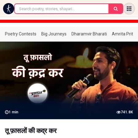
←
Poetry Contests
Big Journeys
Dharamvir Bharati
Amrita Prita
1
min
741.8K
तू फ़ासलों की कद्र कर