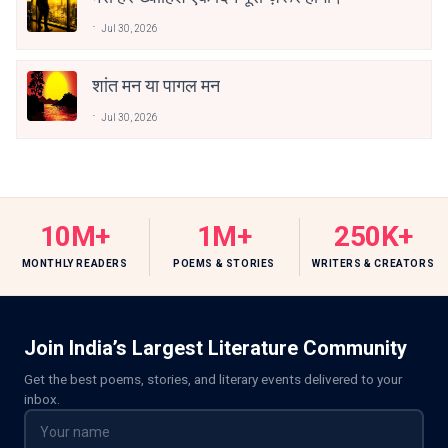
Jul 30, 2026
शांत मन या पागल मन
Jul 30, 2026
10M+
1M+
250K+
MONTHLY READERS
POEMS & STORIES
WRITERS & CREATORS
Join India’s Largest Literature Community
Get the best poems, stories, and literary events delivered to your
inbox.