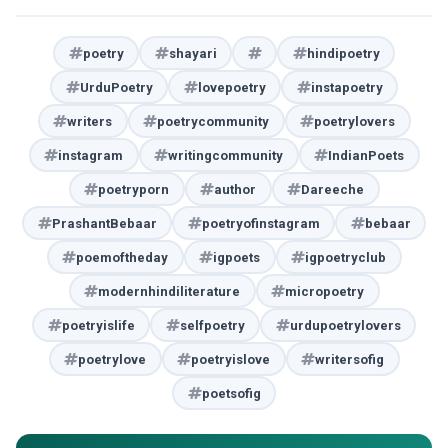
poetry
shayari
hindipoetry
UrduPoetry
lovepoetry
instapoetry
writers
poetrycommunity
poetrylovers
instagram
writingcommunity
IndianPoets
poetryporn
author
Dareeche
PrashantBebaar
poetryofinstagram
bebaar
poemoftheday
igpoets
igpoetryclub
modernhindiliterature
micropoetry
poetryislife
selfpoetry
urdupoetrylovers
poetrylove
poetryislove
writersofig
poetsofig